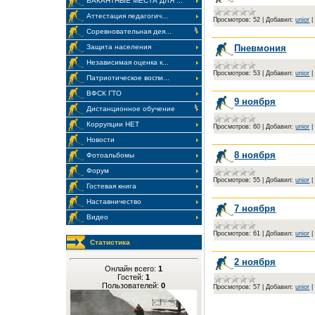
ВАКАНТНЫЕ МЕСТА ДЛЯ ...
Аттестация педагогич...
Просмотров:
52
|
Добавил:
unior
Соревновательная дея...
Защита населения
Пневмония
Независимая оценка к...
Просмотров:
53
|
Добавил:
unior
Патриотическое воспи...
ВФСК ГТО
9 ноября
Дистанционное обучение
Коррупции НЕТ
Просмотров:
60
|
Добавил:
unior
Новости
8 ноября
Фотоальбомы
Форум
Просмотров:
55
|
Добавил:
unior
Гостевая книга
Наставничество
7 ноября
Видео
Просмотров:
61
|
Добавил:
unior
Статистика
2 ноября
Онлайн всего:
1
Гостей:
1
Пользователей:
0
Просмотров:
57
|
Добавил:
unior